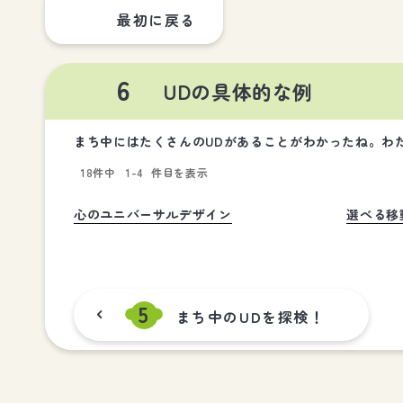
最初に戻る
6
UDの具体的な例
まち中にはたくさんのUDがあることがわかったね。わ
18件中
1-4
件目を表示
心のユニバーサルデザイン
選べる移
5
まち中のUDを探検！